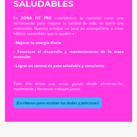
SALUDABLES
En
ZONA FIT PRO
entendemos la nutrición como una
herramienta para mejorar tu calidad de vida, no como una
restricción. Nuestro enfoque se basa en acompañarte a crear
hábitos sostenibles que te ayuden a :
- Mejorar tu energía diaria
- Favorecer el desarrollo y mantenimiento de la masa
muscular
- Lograr un control de peso saludable y consciente
Todo ello desde una visión global, donde alimentación,
movimiento y bienestar trabajan juntos.
¡Escríbenos para resolver tus dudas y peticiones!