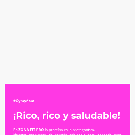
#Gymyñam
¡Rico, rico y saludable!
En
ZONA FIT PRO
la proteína es la protagonista.
Nuestra propuesta de comida saludable está pensada para