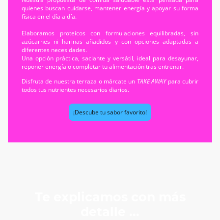
quienes buscan cuidarse, mantener energía y apoyar su forma
física en el día a día.
Elaboramos proteícos con formulaciones equilibradas, sin
azúcarnes ni harinas añadidos y con opciones adaptadas a
diferentes necesidades.
Una opción práctica, saciante y versátil, ideal para desayunar,
reponer energía o completar tu alimentación tras entrenar.
Disfruta de nuestra terraza o márcate un
TAKE AWAY
para cubrir
todos tus nutrientes necesarios diarios.
¡Descube tu sabor favorito!
Te explicamos con más
detalle ...