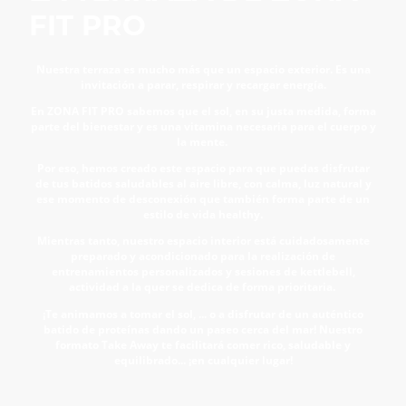
FIT PRO
Nuestra terraza es mucho más que un espacio exterior. Es una
invitación a parar, respirar y recargar energía.
En ZONA FIT PRO sabemos que el sol, en su justa medida, forma
parte del bienestar y es una vitamina necesaria para el cuerpo y
la mente.
Por eso, hemos creado este espacio para que puedas disfrutar
de tus batidos saludables al aire libre, con calma, luz natural y
ese momento de desconexión que también forma parte de un
estilo de vida healthy.
Mientras tanto, nuestro espacio interior está cuidadosamente
preparado y acondicionado para la realización de
entrenamientos personalizados y sesiones de kettlebell,
actividad a la quer se dedica de forma prioritaria.
¡Te animamos a tomar el sol, ... o a disfrutar de un auténtico
batido de proteínas dando un paseo cerca del mar! Nuestro
formato Take Away te facilitará comer rico, saludable y
equilibrado... ¡en cualquier lugar!