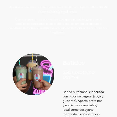
Aprende con nosotros deliciosas recetas para apoyar tu día a día de
manera sana y equilibrada.
Conoce todas las opciones de comida saludable, prácticas y
equilibras, pensadas para el día a día de personas activas y
personas que quieren empezar a cuidarse que puedes aprender con
nosotros.
Batidos
25Gr proteína
180Cal
Batido nutricional elaborado
con proteína vegetal (soya y
guisante). Aporta proteínas
y nutrientes esenciales,
ideal como desayuno,
merienda o recuperación