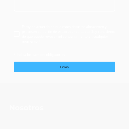
Estoy de acuerdo en que estos datos se almacenen y
procesen con el fin de establecer contacto. Soy consciente
de que puedo revocar mi consentimiento en cualquier
momento.
*
* Indica los campos obligatorios
Envía
Nosotros