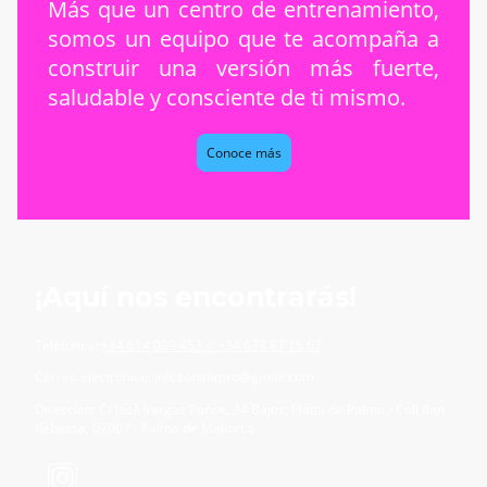
Más que un centro de entrenamiento,
somos un equipo que te acompaña a
construir una versión más fuerte,
saludable y consciente de ti mismo.
Conoce más
¡Aquí nos encontrarás!
Teléfonos:
+34 614 029 453 // +34
638 87 15 67
Correo electrónico: infozonafitpro@gmail.com
Dirección: C/ José Vargas Ponce, 34 Bajos, Platja de Palma - Coll den
Rebassa, 07007 - Palma de Mallorca